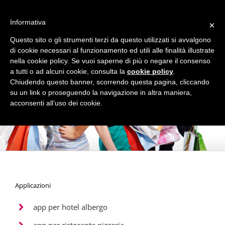
Informativa
×
Questo sito o gli strumenti terzi da questo utilizzati si avvalgono
di cookie necessari al funzionamento ed utili alle finalità illustrate
nella cookie policy. Se vuoi saperne di più o negare il consenso
La App mobile Apple e Android
a tutti o ad alcuni cookie, consulta la
cookie policy
.
per Negozi e Attività commerciali!
Chiudendo questo banner, scorrendo questa pagina, cliccando
su un link o proseguendo la navigazione in altra maniera,
acconsenti all’uso dei cookie.
Applicazioni
app per hotel albergo