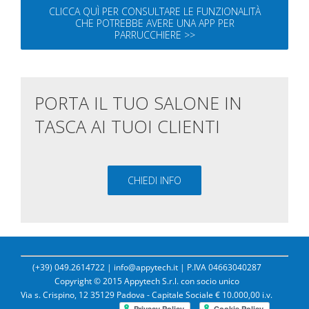
CLICCA QUÌ PER CONSULTARE LE FUNZIONALITÀ
CHE POTREBBE AVERE UNA APP PER
PARRUCCHIERE >>
PORTA IL TUO SALONE IN
TASCA AI TUOI CLIENTI
CHIEDI INFO
(+39) 049.2614722
|
info@appytech.it
| P.IVA 04663040287
Copyright © 2015 Appytech S.r.l. con socio unico
Via s. Crispino, 12 35129 Padova - Capitale Sociale € 10.000,00 i.v.