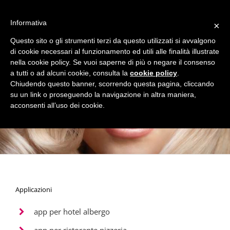
Informativa
×
Questo sito o gli strumenti terzi da questo utilizzati si avvalgono
di cookie necessari al funzionamento ed utili alle finalità illustrate
nella cookie policy. Se vuoi saperne di più o negare il consenso
La App mobile Apple e Android
a tutti o ad alcuni cookie, consulta la
cookie policy
.
per Parrucchiere e Centro Estetico!
Chiudendo questo banner, scorrendo questa pagina, cliccando
su un link o proseguendo la navigazione in altra maniera,
acconsenti all’uso dei cookie.
Applicazioni
app per hotel albergo